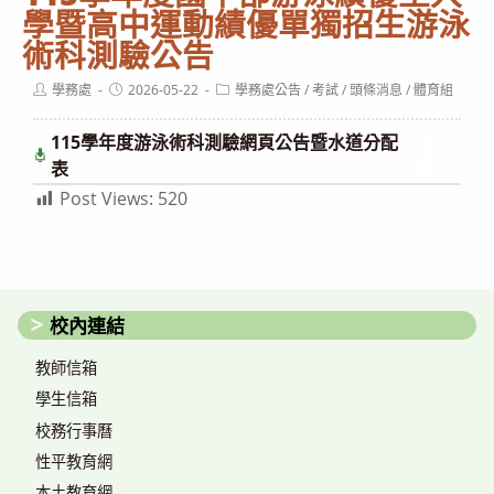
學暨高中運動績優單獨招生游泳
術科測驗公告
Post
Post
Post
學務處
2026-05-22
學務處公告
/
考試
/
頭條消息
/
體育組
author:
published:
category:
115學年度游泳術科測驗網頁公告暨水道分配
下
載
表
Post Views:
520
校內連結
教師信箱
學生信箱
校務行事曆
性平教育網
本土教育網