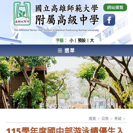
跳
國立高雄師範大學附屬高級中學 Affiliated Senior
High School of National Kaohsiung Normal
轉
University
至
主
要
內
字級：
小
預設
大
容
選單
AFFILIATED SENIOR HIGH SCHOOL OF NATIONAL
KAOHSIUNG NORMAL UNIVERSITY
首頁
>
公告
>
考試
>
115學年度國中部游泳績優生入