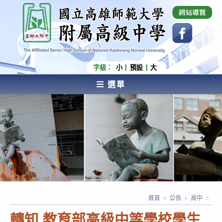
跳
國立高雄師範大學附屬高級中學 Affiliated Senior
High School of National Kaohsiung Normal
轉
University
至
主
要
內
字級：
小
預設
大
容
選單
AFFILIATED SENIOR HIGH SCHOOL OF NATIONAL
KAOHSIUNG NORMAL UNIVERSITY
首頁
>
公告
>
高中
>
轉知 教育部高級中等學校學生