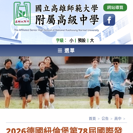
跳
國立高雄師範大學附屬高級中學 Affiliated Senior
High School of National Kaohsiung Normal
轉
University
至
主
要
內
字級：
小
預設
大
容
選單
AFFILIATED SENIOR HIGH SCHOOL OF NATIONAL
KAOHSIUNG NORMAL UNIVERSITY
首頁
>
公告
>
高中
>
2026德國紐倫堡第78屆國際發