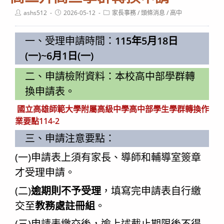
Post
Post
Post
ashs512
2026-05-12
家長事務
/
頭條消息
/
高中
author:
published:
category:
一、受理申請時間：
115年5月18日
(一)~6月1日(一)
二、申請檢附資料：本校高中部學群轉
換申請表。
國立高雄師範大學附屬高級中學高中部學生學群轉換作
業要點114-2
三、申請注意要點：
(一)申請表上須有家長、導師和輔導室簽章
才受理申請。
(二)
逾期則不予受理
，填寫完申請表自行繳
交至
教務處註冊組
。
(三)申請表繳交後，逾上述截止期限後不得