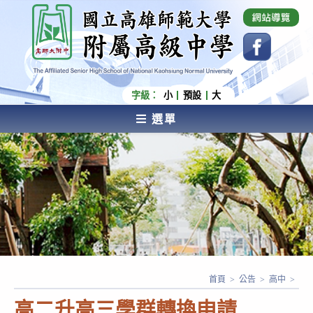
跳
國立高雄師範大學附屬高級中學 Affiliated Senior
High School of National Kaohsiung Normal
轉
University
至
主
要
內
字級：
小
預設
大
容
選單
AFFILIATED SENIOR HIGH SCHOOL OF NATIONAL
KAOHSIUNG NORMAL UNIVERSITY
首頁
>
公告
>
高中
>
高二升高三學群轉換申請