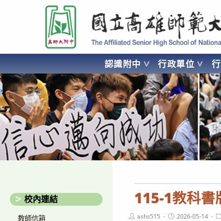
跳
國立高雄師範大學附屬高級中學 Affiliated Senior High School of National
轉
至
主
要
認識附中
行政單位
內
容
AFFILIATED SENIOR HIGH SCHOOL OF NATIONAL KA
115-1教科
校內連結
Post
Post
P
ashs515
2026-05-14
教師信箱