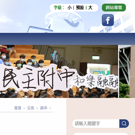
字級：
小
預設
大
首頁
>
公告
>
高中
>
搜尋
搜
尋