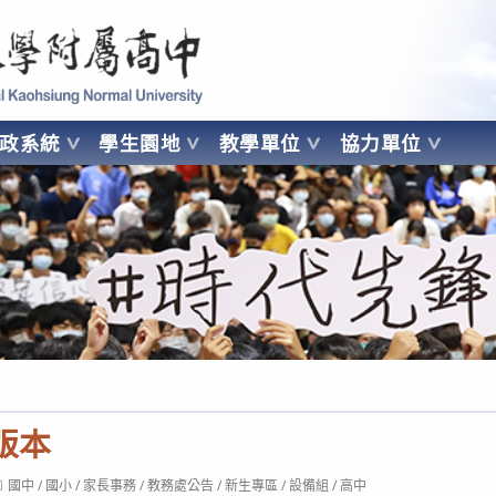
 Kaohsiung Normal University
行政系統
學生園地
教學單位
協力單位
OHSIUNG NORMAL UNIVERSITY
書版本
ost
國中
/
國小
/
家長事務
/
教務處公告
/
新生專區
/
設備組
/
高中