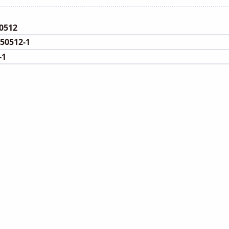
ategory:
512
0512-1
-1