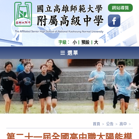
跳
國立高雄師範大學附屬高級中學 Affiliated Senior
High School of National Kaohsiung Normal
轉
University
至
主
要
內
字級：
小
預設
大
容
選單
AFFILIATED SENIOR HIGH SCHOOL OF NATIONAL
KAOHSIUNG NORMAL UNIVERSITY
首頁
>
公告
>
高中
>
第二十一屆全國高中職太陽能模