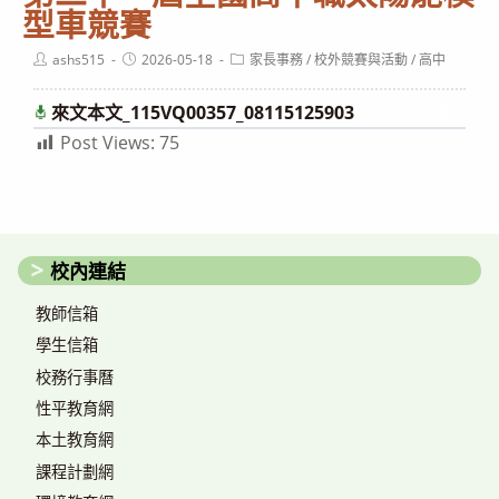
型車競賽
Post
Post
Post
ashs515
2026-05-18
家長事務
/
校外競賽與活動
/
高中
author:
published:
category:
來文本文_115VQ00357_08115125903
下載
Post Views:
75
校內連結
教師信箱
學生信箱
校務行事曆
性平教育網
本土教育網
課程計劃網