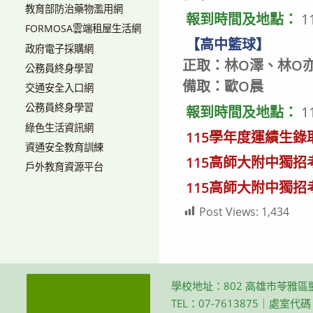
教育部防治藥物濫用網
報到時間及地點：
1
FORMOSA雲端租屋生活網
【高中籃球】
政府電子採購網
正取：林O澤、林O亦
公務員終身學習
備取：歐O晨
交通安全入口網
公務員終身學習
報到時間及地點：
1
綠色生活資訊網
115學年度運績生錄
資通安全教育訓練
115高師大附中獨招
戶外教育資源平台
115高師大附中獨招
Post Views:
1,434
學校地址：802 高雄市苓雅區
TEL：07-7613875｜處室代