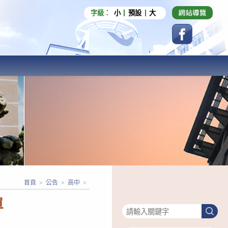
字級：
小
預設
大
首頁
>
公告
>
高中
>
搜尋
單
搜
尋