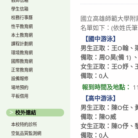
教師信箱
author:
published:
c
學生信箱
國立高雄師範大學附
校務行事曆
性平教育網
名單如下：(依姓氏筆
本土教育網
【國中游泳】
課程計劃網
男生正取：王O翰、
環境教育網
備取：周O昊(備 1) 、
國際教育網
女生正取：王O妤、
正常教育網
備取：0人
設備報修
報到時間及地點：
1
場地預約
平板借用
【高中游泳】
男生正取：陳O任、
校外連結
備取：陳O威
本校特約診所
女生正取：陳O伃、
空氣品質監測網
備取：0人