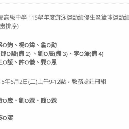
ategory:
屬高級中學 115學年度游泳運動績優生暨籃球運動
畫排序)
梁O鈞、楊O鍏、詹O勛
邱O駿(備 2) 、劉O辰(備 3)、李O澤(備 4)
王O諼、許O儀、龔O恩
15年6月2日(二)上午9-12點，教務處註冊組
黃O崴、劉O霖、簡O霖
黎O潔