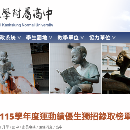
 Kaohsiung Normal University
行政系統
學生園地
教學單位
協力單位
OHSIUNG NORMAL UNIVERSITY
115學年度運動績優生獨招錄取榜
ost
升學
/
國中
/
家長事務
/
頭條消息
/
高中