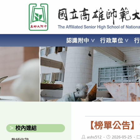
跳
國立高雄師範大學附屬高級中學 Affiliated Senior High School of National
轉
至
主
要
認識附中
行政單位
內
容
AFFILIATED SENIOR HIGH SCHOOL OF NATIONAL KA
【榜單公告】
校內連結
Post
Post
P
ashs512
2026-05-25