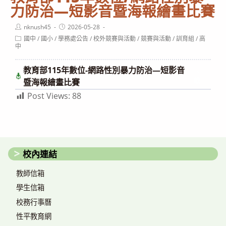
力防治—短影音暨海報繪畫比賽
Post
Post
nknush45
2026-05-28
author:
published:
Post
國中
/
國小
/
學務處公告
/
校外競賽與活動
/
競賽與活動
/
訓育組
/
高
category:
中
教育部115年數位-網路性別暴力防治—短影音
下
載
暨海報繪畫比賽
Post Views:
88
校內連結
教師信箱
學生信箱
校務行事曆
性平教育網