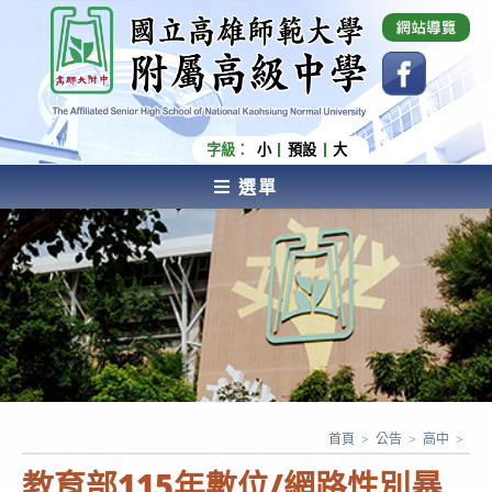
跳
國立高雄師範大學附屬高級中學 Affiliated Senior
High School of National Kaohsiung Normal
轉
University
至
主
要
內
字級：
小
預設
大
容
選單
AFFILIATED SENIOR HIGH SCHOOL OF NATIONAL
KAOHSIUNG NORMAL UNIVERSITY
首頁
>
公告
>
高中
>
教育部115年數位/網路性別暴