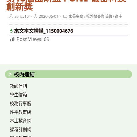
創新獎
Post
Post
Post
ashs515
2026-06-01
家長事務
/
校外競賽與活動
/
高中
author:
published:
category:
來文本文掃描_1150004676
下載
Post Views:
69
校內連結
教師信箱
學生信箱
校務行事曆
性平教育網
本土教育網
課程計劃網