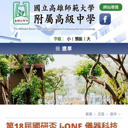
跳
國立高雄師範大學附屬高級中學 Affiliated Senior
High School of National Kaohsiung Normal
轉
University
至
主
要
內
字級：
小
預設
大
容
選單
AFFILIATED SENIOR HIGH SCHOOL OF NATIONAL
KAOHSIUNG NORMAL UNIVERSITY
首頁
>
公告
>
高中
>
第18屆國研盃 i-ONE 儀器科技