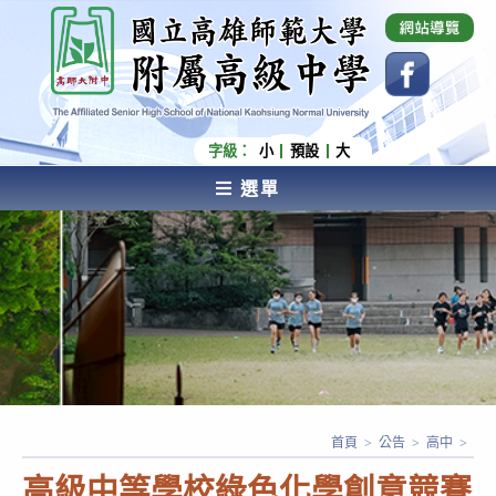
跳
國立高雄師範大學附屬高級中學 Affiliated Senior
High School of National Kaohsiung Normal
轉
University
至
主
要
內
字級：
小
預設
大
容
選單
AFFILIATED SENIOR HIGH SCHOOL OF NATIONAL
KAOHSIUNG NORMAL UNIVERSITY
首頁
>
公告
>
高中
>
高級中等學校綠色化學創意競賽