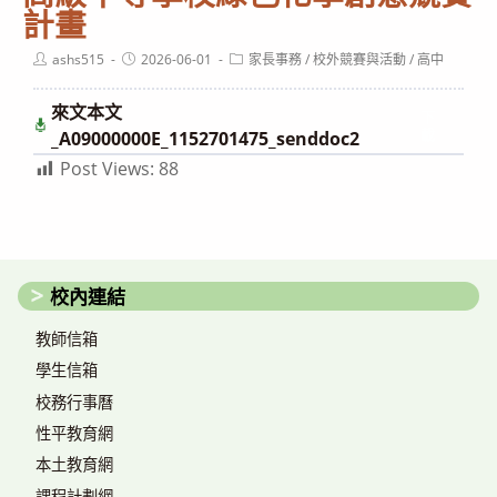
計畫
Post
Post
Post
ashs515
2026-06-01
家長事務
/
校外競賽與活動
/
高中
author:
published:
category:
來文本文
下
載
_A09000000E_1152701475_senddoc2
Post Views:
88
校內連結
教師信箱
學生信箱
校務行事曆
性平教育網
本土教育網
課程計劃網