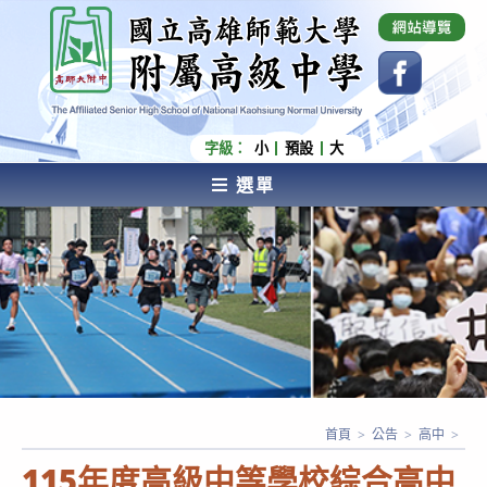
跳
國立高雄師範大學附屬高級中學 Affiliated Senior
High School of National Kaohsiung Normal
轉
University
至
主
要
內
字級：
小
預設
大
容
選單
AFFILIATED SENIOR HIGH SCHOOL OF NATIONAL
KAOHSIUNG NORMAL UNIVERSITY
首頁
>
公告
>
高中
>
115年度高級中等學校綜合高中