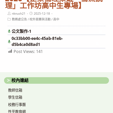
理」工作坊高中生專場】
Post
Post
nknush21
2025-12-18
author:
published:
Post
教務處公告
/
校外競賽與活動
/
高中
category:
公文製作-1
下載
0c33bb00-ee4c-45ab-81eb-
下
載
d5b4ca0d8ad1
Post Views:
141
校內連結
教師信箱
學生信箱
校務行事曆
性平教育網