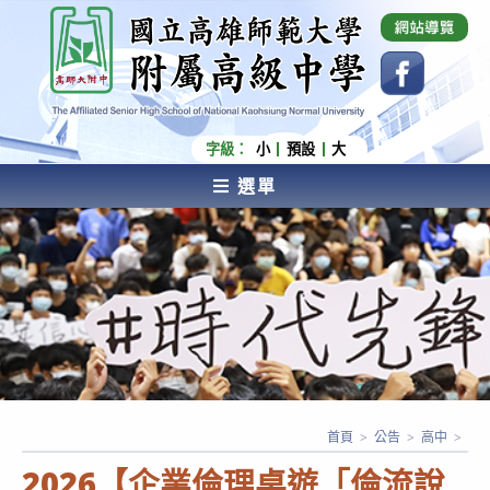
跳
國立高雄師範大學附屬高級中學 Affiliated Senior
High School of National Kaohsiung Normal
轉
University
至
主
要
內
字級：
小
預設
大
容
選單
AFFILIATED SENIOR HIGH SCHOOL OF NATIONAL
KAOHSIUNG NORMAL UNIVERSITY
首頁
>
公告
>
高中
>
2026【企業倫理桌遊「倫流說