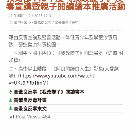
毒宣講暨親子閱讀繪本推廣活動
Post
Post
生輔組
2025-12-31
author:
published:
Post
國中
/
國小
/
學務處公告
/
家長事務
/
高中
category:
藉由反毒宣講及贈書活動，降低青少年及學童涉毒風
險，營造健康無毒校園。
一、國中、國小階段：《我改變了》閱讀書本（詳如 附
加檔）
二、高中以上階段：《阿良的歸白人生》影集(大愛劇
場)（
https://www.youtube.com/watch?
v=UKs9PRbTlmM
）
高肇良反毒《我改變了》閱讀書本
下載
高肇良反毒計畫
下載
高肇良反毒來文
下載
Post Views:
464