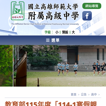
跳
國立高雄師範大學附屬高級中學 Affiliated Senior
High School of National Kaohsiung Normal
轉
University
至
主
要
內
字級：
小
預設
大
容
選單
AFFILIATED SENIOR HIGH SCHOOL OF NATIONAL
KAOHSIUNG NORMAL UNIVERSITY
首頁
>
公告
>
高中
>
教育部115年度「114-1寒假親