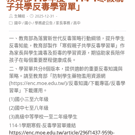
子共學反毒學習單」
Post
Post
生輔組
2025-12-31
author:
published:
Post
國中
/
國小
/
學務處公告
/
家長事務
/
高中
category:
一、教育部為落實新世代反毒策略行動綱領，提升學生
反毒知能，教育部製作「寒假親子共學反毒學習單」作
為家長與學生識毒及拒毒的學習資源，期協助家長陪伴
孩子在每個重要歷程健康成長。
二、學習單共分8個版本，提供適齡的重要反毒知識與
策略。請至教育部「防制學生藥物濫用資源網
(https://enc.moe.edu.tw/)/反毒知識/下載專區/反毒學
習單」下載運用。
(1)國小三至六年級
(2)國中七至八年級
(3)高級中等學校一至二年級學生
114-1學期寒假-反毒學習單連結
https://enc.moe.edu.tw/article/296f1437-959b-