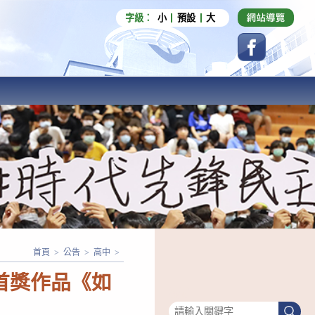
字級：
小
預設
大
首頁
>
公告
>
高中
>
首獎作品《如
搜尋
搜