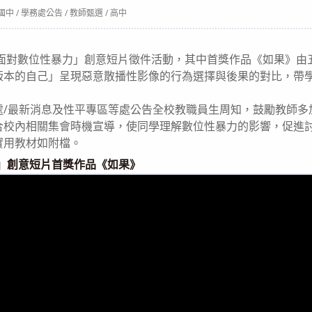
t
國中
/
學務處公告
/
教師甄選
/
高中
egory:
「面對數位性暴力」創意短片徵件活動，其中首獎作品《如果》由
版本的自己」呈現惡意散播性影像的行為選擇與後果的對比，帶
處/最新消息及性平專區等處公告全校教職員生周知，鼓勵教師多
合校內相關集會時機宣導，使同學理解數位性暴力的影響，促進
實用教材如附檔。
力」創意短片首獎作品《如果》