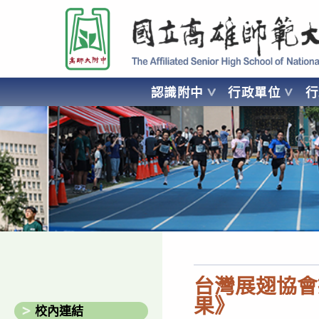
跳
國立高雄師範大學附屬高級中學 Affiliated Senior High School of National
轉
至
主
要
認識附中
行政單位
內
容
AFFILIATED SENIOR HIGH SCHOOL OF NATIONAL KA
台灣展翅協會
果》
校內連結