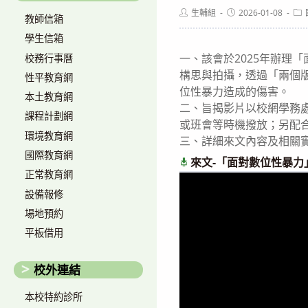
Post
Post
Pos
生輔組
2026-01-08
教師信箱
author:
published:
cat
學生信箱
一、該會於2025年辦理
校務行事曆
構思與拍攝，透過「兩個
性平教育網
位性暴力造成的傷害。
本土教育網
二、旨揭影片以校網學務
課程計劃網
或班會等時機撥放；另配
環境教育網
三、詳細來文內容及相關
國際教育網
來文-「面對數位性暴
正常教育網
設備報修
場地預約
平板借用
校外連結
本校特約診所