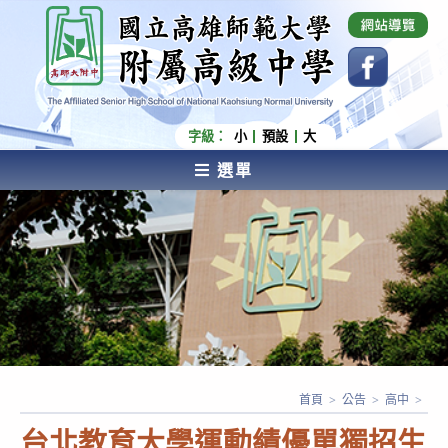
跳
國立高雄師範大學附屬高級中學 Affiliated Senior
High School of National Kaohsiung Normal
轉
University
至
主
要
內
字級：
小
預設
大
容
選單
AFFILIATED SENIOR HIGH SCHOOL OF NATIONAL
KAOHSIUNG NORMAL UNIVERSITY
首頁
>
公告
>
高中
>
台北教育大學運動績優單獨招生