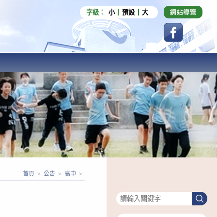
字級：
小
預設
大
首頁
>
公告
>
高中
>
搜尋
搜
尋