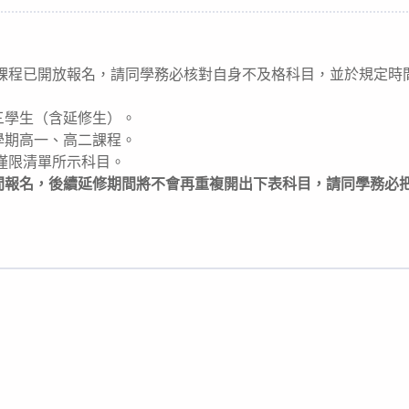
ategory:
課程已開放報名，請同學務必核對自身不及格科目，並於規定時間內完
三學生（含延修生）。
學期高一、高二課程。
僅限清單所示科目。
間報名，後續延修期間將不會再重複開出下表科目，請同學務必