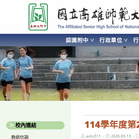
跳
國立高雄師範大學附屬高級中學 Affiliated Senior High School of National
轉
至
主
要
認識附中
行政單位
內
容
AFFILIATED SENIOR HIGH SCHOOL OF NATIONAL KA
114學年度
校內連結
Post
Post
P
ashs511
2026-03-13
教師信箱