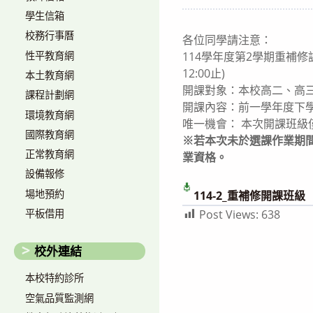
author:
published:
c
學生信箱
校務行事曆
各位同學請注意：
性平教育網
114學年度第2學期重補修
12:00止)
本土教育網
開課對象：本校高二、高
課程計劃網
開課內容：前一學年度下
環境教育網
唯一機會： 本次開課班級
國際教育網
※若本次未於選課作業期
正常教育網
業資格。
設備報修
場地預約
114-2_重補修開課班級
Post Views:
638
平板借用
校外連結
本校特約診所
空氣品質監測網