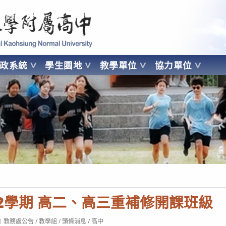
 Kaohsiung Normal University
行政系統
學生園地
教學單位
協力單位
OHSIUNG NORMAL UNIVERSITY
第2學期 高二、高三重補修開課班級
ost
教務處公告
/
教學組
/
頭條消息
/
高中