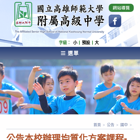
跳
國立高雄師範大學附屬高級中學 Affiliated Senior
High School of National Kaohsiung Normal
轉
University
至
主
要
內
字級：
小
預設
大
容
選單
AFFILIATED SENIOR HIGH SCHOOL OF NATIONAL
KAOHSIUNG NORMAL UNIVERSITY
首頁
>
公告
>
國中
>
公告本校辦理均質化方案課程-