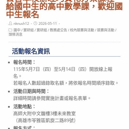
給國中生的高中數學課，歡迎國
中生報名
Post
Post
nknush12
2026-05-11
author:
published:
Post
國中
/
實研組
/
實研組
/
教務處公告
/
校內競賽與活動
/
競賽與活動
/
category:
頭條消息
活動報名資訊
報名時間：
115年5月7日（四）至5月14日（四）開放線上報
名。
若報名人數超過錄取名額，將依報名時間順序錄取。
活動日期與時間：
詳細時間請參閱實施計畫或報名表單。
活動地點：
高師大附中文馥樓3樓未來教室
（高雄市苓雅區凱旋二路89號）
報名方式：