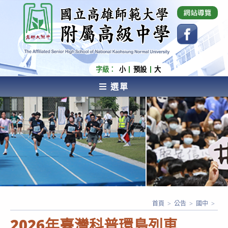
跳
國立高雄師範大學附屬高級中學 Affiliated Senior
High School of National Kaohsiung Normal
轉
University
至
主
要
內
字級：
小
預設
大
容
選單
AFFILIATED SENIOR HIGH SCHOOL OF NATIONAL
KAOHSIUNG NORMAL UNIVERSITY
首頁
>
公告
>
國中
>
2026年臺灣科普環島列車