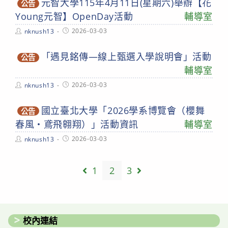
元智大學115年4月11日(星期六)舉辦【花
公告
Young元智】OpenDay活動
輔導室
Post
Post
2026-03-03
nknush13
author:
published:
「遇見銘傳—線上甄選入學說明會」活動
公告
輔導室
Post
Post
2026-03-03
nknush13
author:
published:
國立臺北大學「2026學系博覽會（櫻舞
公告
春風・鳶飛翱翔）」活動資訊
輔導室
Post
Post
2026-03-03
nknush13
author:
published:
1
2
3
Go to the previous page
Go to the next page
校內連結