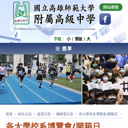
跳
國立高雄師範大學附屬高級中學 Affiliated Senior
High School of National Kaohsiung Normal
轉
University
至
主
要
內
字級：
小
預設
大
容
選單
AFFILIATED SENIOR HIGH SCHOOL OF NATIONAL
KAOHSIUNG NORMAL UNIVERSITY
首頁
>
綜合公告
>
處室公告
>
輔導室公告
>
各大學校系博覽會/開箱日
>
第 
各大學校系博覽會/開箱日