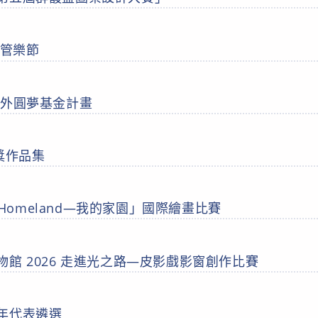
際管樂節
海外圓夢基金計畫
獎作品集
y Homeland—我的家園」國際繪畫比賽
館 2026 走進光之路—皮影戲影窗創作比賽
年代表遴選