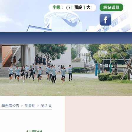
字級：
小
預設
大
學務處公告
>
訓育組
>
第 2 頁