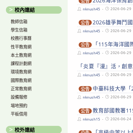
2026海洋保育
公告
Post
Post
2026-06-29
nknush45
校內連結
author:
published:
教師信箱
2026雄爭舞鬥
公告
學生信箱
Post
Post
2026-06-29
nknush45
author:
published:
校務行事曆
「115年海洋
公告
性平教育網
Post
Post
2026-06-29
nknush45
本土教育網
author:
published:
課程計劃網
「炎夏『漫』活，創意
環境教育網
Post
Post
2026-06-29
nknush45
author:
published:
國際教育網
中臺科技大學「
正常教育網
公告
Post
Post
設備報修
2026-06-29
nknush45
author:
published:
場地預約
教育部國教署1
公告
平板借用
Post
Post
2026-06-24
nknush15
author:
published:
校外連結
「高級中等以上
公告