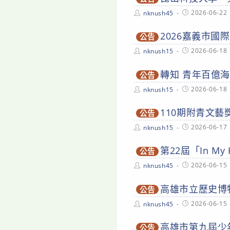
Post
Post
2026-06-22
nknush45
author:
published:
2026嘉義市國
公告
Post
Post
2026-06-18
nknush15
author:
published:
轉知 青年百億
公告
Post
Post
2026-06-18
nknush15
author:
published:
110期附青文藝
公告
Post
Post
2026-06-17
nknush15
author:
published:
第22屆「In M
公告
Post
Post
2026-06-15
nknush45
author:
published:
高雄市立歷史博物
公告
Post
Post
2026-06-15
nknush45
author:
published:
高雄市第九屆少
公告