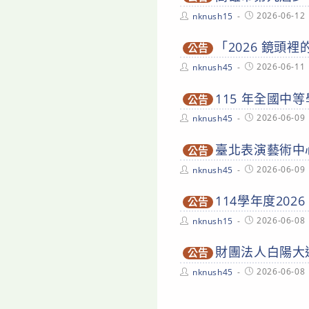
Post
Post
2026-06-12
nknush15
author:
published:
「2026 鏡頭
公告
Post
Post
2026-06-11
nknush45
author:
published:
115 年全國中
公告
Post
Post
2026-06-09
nknush45
author:
published:
臺北表演藝術中
公告
Post
Post
2026-06-09
nknush45
author:
published:
114學年度20
公告
Post
Post
2026-06-08
nknush15
author:
published:
財團法人白陽大道
公告
Post
Post
2026-06-08
nknush45
author:
published: