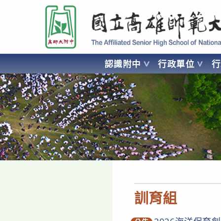
跳
國立高雄師範大學附屬高級中學 Affiliated Senior High School of National
轉
至
主
要
認識附中
行政單位
內
容
AFFILIATED SENIOR HIGH SCHOOL OF NATIONAL KA
訓育組