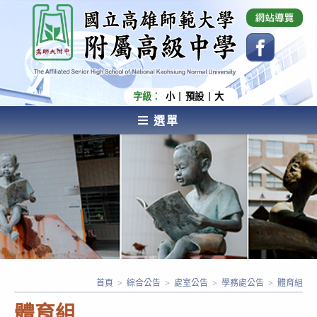
跳
國立高雄師範大學附屬高級中學 Affiliated Senior
High School of National Kaohsiung Normal
轉
University
至
主
要
內
字級：
小
預設
大
容
選單
AFFILIATED SENIOR HIGH SCHOOL OF NATIONAL
KAOHSIUNG NORMAL UNIVERSITY
首頁
>
綜合公告
>
處室公告
>
學務處公告
>
體育組
體育組