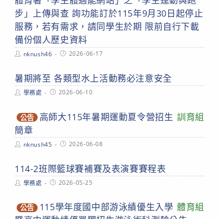
體育署「學生體適能網站」之「學生運動與跑
步」上傳與查 詢功能訂於115年9月30日起停止
服務，若有需求，請同學生於期 限前自行下載
備份個人歷史資料
Post
Post
2026-06-17
nknush46
author:
published:
暑期將至 各類型水上活動務必注意安全
Post
Post
2026-06-10
學務處
author:
published:
高師大115年暑期運動夏令營招生
訓育組
公告
簡章
Post
Post
2026-06-08
nknush45
author:
published:
114-2班際籃球賽補賽及表演賽賽程表
Post
Post
2026-05-25
學務處
author:
published:
115學年度國中部游泳績優生入學
體育組
公告