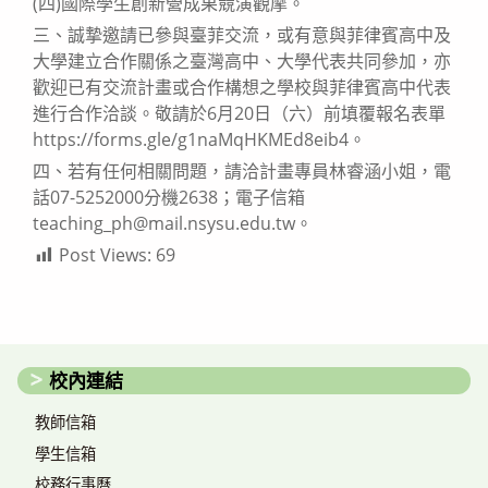
(四)國際學生創新營成果競演觀摩。
三、誠摯邀請已參與臺菲交流，或有意與菲律賓高中及
大學建立合作關係之臺灣高中、大學代表共同參加，亦
歡迎已有交流計畫或合作構想之學校與菲律賓高中代表
進行合作洽談。敬請於6月20日（六）前填覆報名表單
https://forms.gle/g1naMqHKMEd8eib4。
四、若有任何相關問題，請洽計畫專員林睿涵小姐，電
話07-5252000分機2638；電子信箱
teaching_ph@mail.nsysu.edu.tw。
Post Views:
69
校內連結
教師信箱
學生信箱
校務行事曆