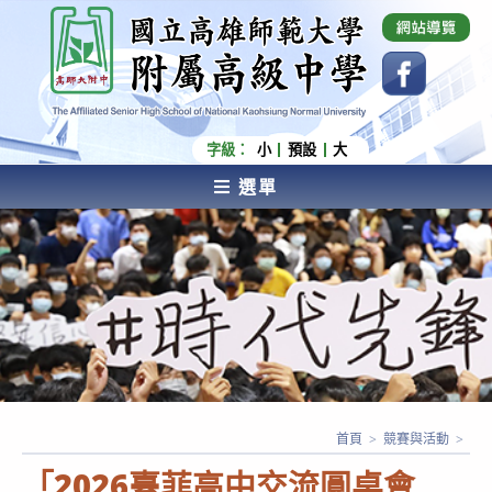
跳
國立高雄師範大學附屬高級中學 Affiliated Senior
High School of National Kaohsiung Normal
轉
University
至
主
要
內
字級：
小
預設
大
容
選單
AFFILIATED SENIOR HIGH SCHOOL OF NATIONAL
KAOHSIUNG NORMAL UNIVERSITY
首頁
>
競賽與活動
>
「2026臺菲高中交流圓桌會