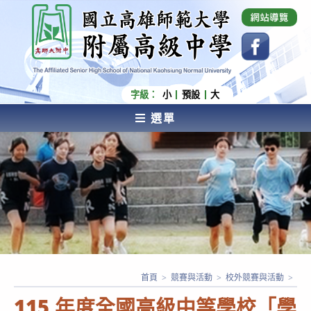
跳
國立高雄師範大學附屬高級中學 Affiliated Senior
High School of National Kaohsiung Normal
轉
University
至
主
要
內
字級：
小
預設
大
容
選單
AFFILIATED SENIOR HIGH SCHOOL OF NATIONAL
KAOHSIUNG NORMAL UNIVERSITY
首頁
>
競賽與活動
>
校外競賽與活動
>
115 年度全國高級中等學校「學