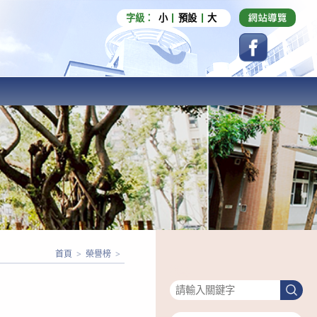
字級：
小
預設
大
首頁
>
榮譽榜
>
搜尋
搜
尋