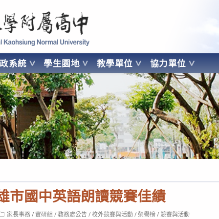
 Kaohsiung Normal University
行政系統
學生園地
教學單位
協力單位
OHSIUNG NORMAL UNIVERSITY
高雄市國中英語朗讀競賽佳績
Post
家長事務
/
實研組
/
教務處公告
/
校外競賽與活動
/
榮譽榜
/
競賽與活動