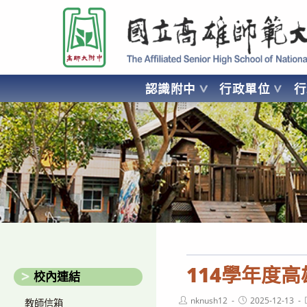
跳
國立高雄師範大學附屬高級中學 Affiliated Senior High School of National
轉
至
主
要
認識附中
行政單位
內
容
AFFILIATED SENIOR HIGH SCHOOL OF NATIONAL KA
114學年度
校內連結
Post
Post
nknush12
2025-12-13
教師信箱