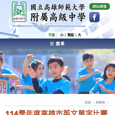
跳
國立高雄師範大學附屬高級中學 Affiliated Senior
High School of National Kaohsiung Normal
轉
University
至
主
要
內
字級：
小
預設
大
容
選單
AFFILIATED SENIOR HIGH SCHOOL OF NATIONAL
KAOHSIUNG NORMAL UNIVERSITY
首頁
>
榮譽榜
>
114學年度高雄市英文單字比賽