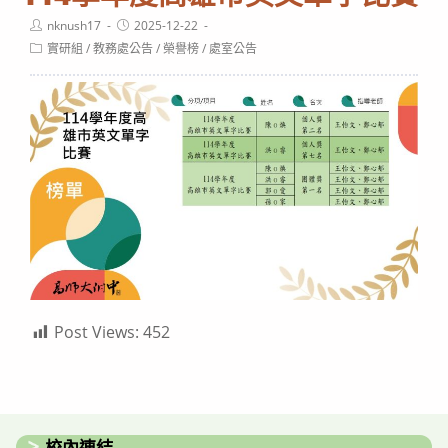
Post
Post
nknush17
2025-12-22
author:
published:
Post
實研組
/
教務處公告
/
榮譽榜
/
處室公告
category:
Post Views:
452
校內連結