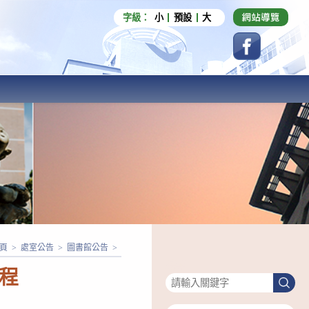
字級：
小
預設
大
頁
>
處室公告
>
圖書館公告
>
搜尋
課程
搜
尋