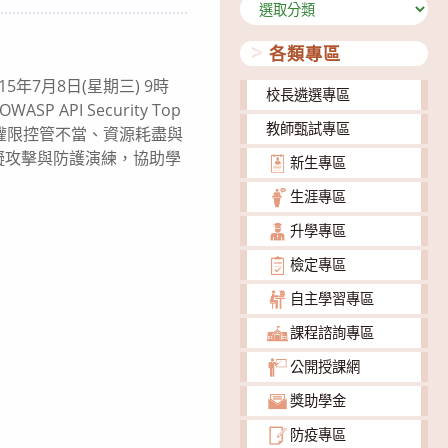
分
類
各類專區
7月8日(星期三) 9時
校長遴選專區
API Security Top
教師甄試專區
驗證缺陷、權限控管不當、資源耗盡與
擬攻擊與防護演練，協助學
新生專區
生涯專區
升學專區
檢定專區
自主學習專區
課程諮詢專區
公開授課網
獎助學金
防疫專區