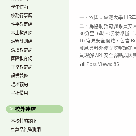
author:
published:
學生信箱
校務行事曆
一、依國立臺灣大學115年5
性平教育網
二、為協助教育體系資安人
本土教育網
30分至16時30分特舉辦「O
10 常見安全風險，包含 Bro
課程計劃網
敏感資料外洩等攻擊議題
環境教育網
員理解 API 安全弱點成因
國際教育網
Post Views:
85
正常教育網
設備報修
場地預約
平板借用
校外連結
本校特約診所
空氣品質監測網