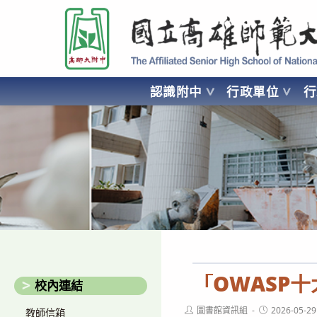
跳
國立高雄師範大學附屬高級中學 Affiliated Senior High School of National
轉
至
主
要
認識附中
行政單位
內
容
AFFILIATED SENIOR HIGH SCHOOL OF NATIONAL KA
「OWASP
校內連結
Post
Post
圖書館資訊組
2026-05-29
教師信箱