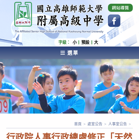
跳
國立高雄師範大學附屬高級中學 Affiliated Senior
High School of National Kaohsiung Normal
轉
University
至
主
要
內
字級：
小
預設
大
容
選單
AFFILIATED SENIOR HIGH SCHOOL OF NATIONAL
KAOHSIUNG NORMAL UNIVERSITY
首頁
>
處室公告
>
人事室公告
>
行政院人事行政總處修正「天然