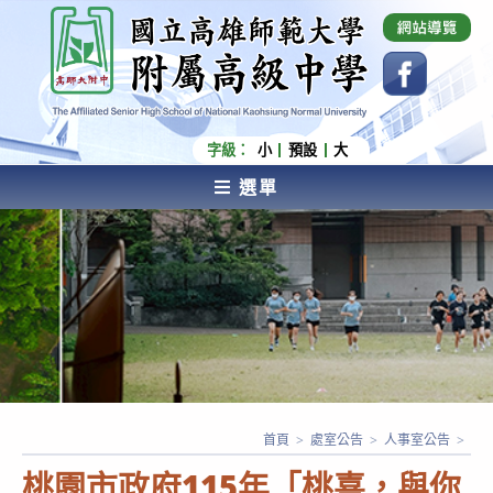
跳
國立高雄師範大學附屬高級中學 Affiliated Senior
High School of National Kaohsiung Normal
轉
University
至
主
要
內
字級：
小
預設
大
容
選單
AFFILIATED SENIOR HIGH SCHOOL OF NATIONAL
KAOHSIUNG NORMAL UNIVERSITY
首頁
>
處室公告
>
人事室公告
>
桃園市政府115年「桃喜，與你