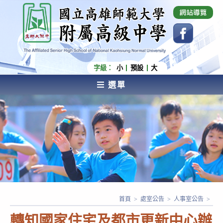
跳
國立高雄師範大學附屬高級中學 Affiliated Senior
High School of National Kaohsiung Normal
轉
University
至
主
要
內
字級：
小
預設
大
容
選單
AFFILIATED SENIOR HIGH SCHOOL OF NATIONAL
KAOHSIUNG NORMAL UNIVERSITY
首頁
>
處室公告
>
人事室公告
>
轉知國家住宅及都市更新中心辦