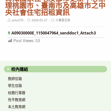
理桃園市、臺南市及高雄市之中
央社會住宅招租資訊
Post
Post
Post
ashs570
2026-05-27
人事室公告
author:
published:
category:
下
A09030000E_1150047964_senddoc1_Attach3
載
Post Views:
53
校內連結
教師信箱
學生信箱
校務行事曆
性平教育網
本土教育網