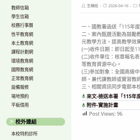
Post
Post
Pos
生輔組
2026-04-16
教師信箱
author:
published:
cat
學生信箱
校務行事曆
一、國教署函送「115年
二、案內甄選活動為鼓勵
性平教育網
元教學方法，提高教學效果
本土教育網
(一)收件日期：即日起至11
課程計劃網
(二)收件單位：核章報
環境教育網
等教育資源中心。
國際教育網
(三)參加對象：全國高級
正常教育網
師、兼代課教師或實習教
三、相關資訊同步電郵本
設備報修
來文-檢送本署「115
場地預約
附件-實施計畫
平板借用
Post Views:
96
校外連結
本校特約診所