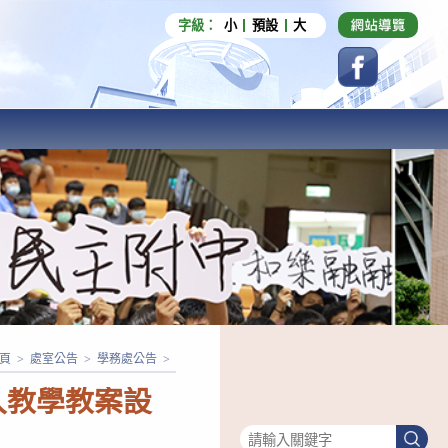
字級：
小
預設
大
頁
>
處室公告
>
學務處公告
>
入教學教案設
搜尋
搜
尋