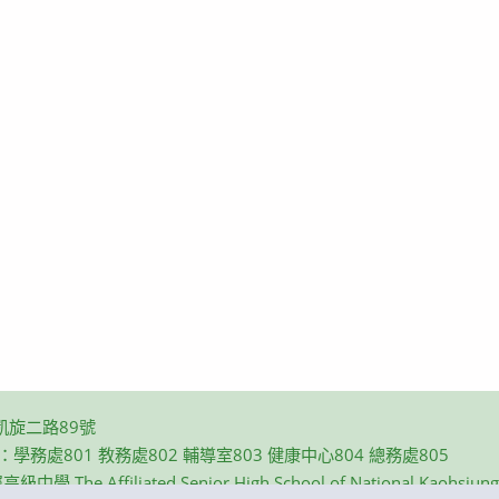
凱旋二路89號
碼：學務處801 教務處802 輔導室803 健康中心804 總務處805
e Affiliated Senior High School of National Kaohsiung N