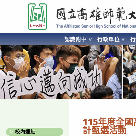
跳
國立高雄師範大學附屬高級中學 Affiliated Senior High School of National
轉
至
主
要
認識附中
行政單位
內
容
AFFILIATED SENIOR HIGH SCHOOL OF NATIONAL KA
115年度全
計甄選活動
校內連結