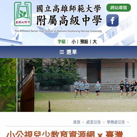
跳
國立高雄師範大學附屬高級中學 Affiliated Senior
High School of National Kaohsiung Normal
轉
University
至
主
要
內
字級：
小
預設
大
容
選單
AFFILIATED SENIOR HIGH SCHOOL OF NATIONAL
KAOHSIUNG NORMAL UNIVERSITY
首頁
>
處室公告
>
學務處公告
>
小公視兒少教育資源網 x 臺灣