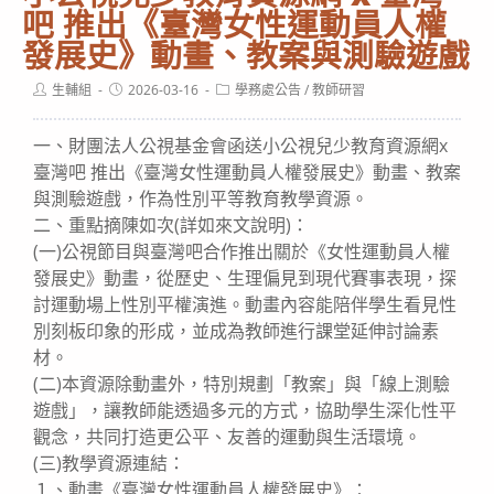
吧 推出《臺灣女性運動員人權
發展史》動畫、教案與測驗遊戲
Post
Post
Post
生輔組
2026-03-16
學務處公告
/
教師研習
author:
published:
category:
一、財團法人公視基金會函送小公視兒少教育資源網x
臺灣吧 推出《臺灣女性運動員人權發展史》動畫、教案
與測驗遊戲，作為性別平等教育教學資源。
二、重點摘陳如次(詳如來文說明)：
(一)公視節目與臺灣吧合作推出關於《女性運動員人權
發展史》動畫，從歷史、生理偏見到現代賽事表現，探
討運動場上性別平權演進。動畫內容能陪伴學生看見性
別刻板印象的形成，並成為教師進行課堂延伸討論素
材。
(二)本資源除動畫外，特別規劃「教案」與「線上測驗
遊戲」，讓教師能透過多元的方式，協助學生深化性平
觀念，共同打造更公平、友善的運動與生活環境。
(三)教學資源連結：
１、動畫《臺灣女性運動員人權發展史》：