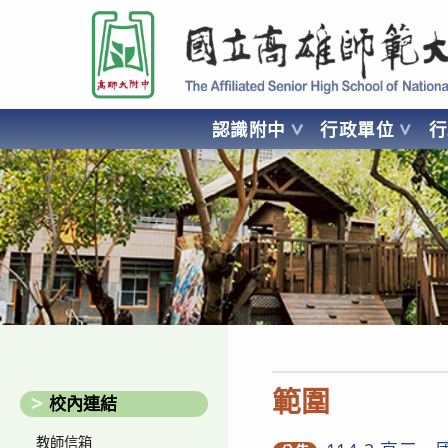
跳
國立高雄師範大學附屬高級中學 Affiliated Senior High School of National
轉
至
主
要
認識附中
行政單位
內
容
AFFILIATED SENIOR HIGH SCHOOL OF NATIONAL KA
範圍
校內連結
教師信箱