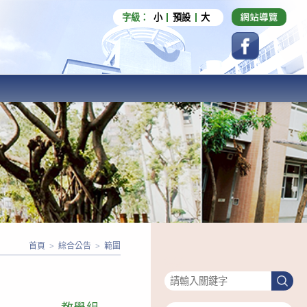
字級：
小
預設
大
首頁
>
綜合公告
>
範圍
搜尋
搜
尋