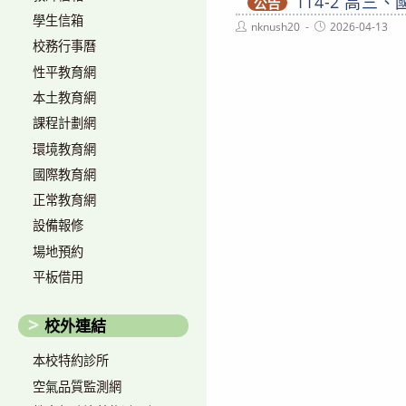
114-2 高
公告
學生信箱
Post
Post
nknush20
2026-04-13
author:
published:
校務行事曆
性平教育網
本土教育網
課程計劃網
環境教育網
國際教育網
正常教育網
設備報修
場地預約
平板借用
校外連結
本校特約診所
空氣品質監測網