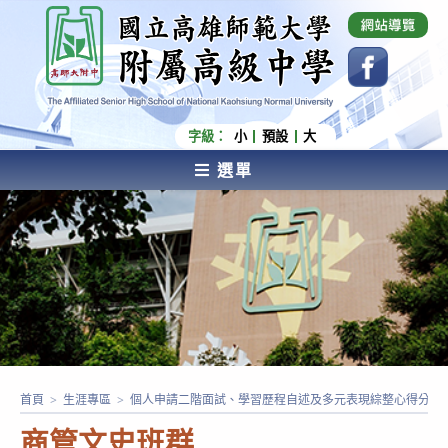
跳
國立高雄師範大學附屬高級中學 Affiliated Senior
High School of National Kaohsiung Normal
轉
University
至
主
要
內
字級：
小
預設
大
容
選單
AFFILIATED SENIOR HIGH SCHOOL OF NATIONAL
KAOHSIUNG NORMAL UNIVERSITY
首頁
>
生涯專區
>
個人申請二階面試、學習歷程自述及多元表現綜整心得分享
商管文史班群