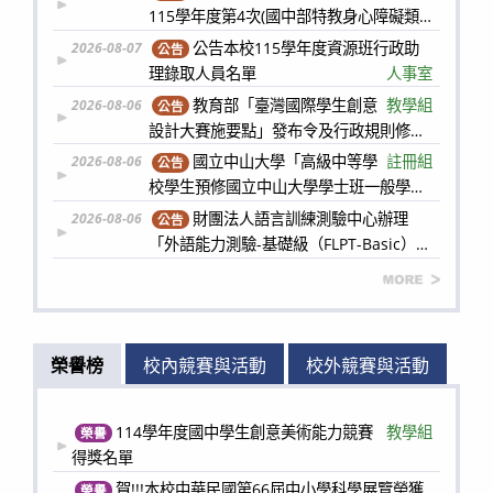
115學年度第4次(國中部特教身心障礙類
科)代理教師甄選簡章【一次公告分階段招
公告本校115學年度資源班行政助
2026-08-07
公告
考】
人事室
理錄取人員名單
人事室
教育部「臺灣國際學生創意
教學組
2026-08-06
公告
設計大賽施要點」發布令及行政規則修正
規定
國立中山大學「高級中等學
註冊組
2026-08-06
公告
校學生預修國立中山大學學士班一般學期
課程」申請相關事項
財團法人語言訓練測驗中心辦理
2026-08-06
公告
「外語能力測驗-基礎級（FLPT-Basic）」
線上說明會
實研組
more
榮譽榜
校內競賽與活動
校外競賽與活動
114學年度國中學生創意美術能力競賽
教學組
榮譽
得獎名單
賀!!!本校中華民國第66屆中小學科學展覽榮獲
榮譽