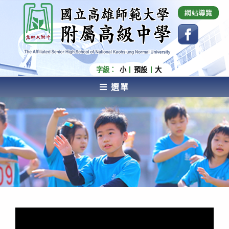
跳
國立高雄師範大學附屬高級中學 Affiliated Senior
High School of National Kaohsiung Normal
轉
University
至
主
要
內
字級：
小
預設
大
容
選單
AFFILIATED SENIOR HIGH SCHOOL OF NATIONAL
KAOHSIUNG NORMAL UNIVERSITY