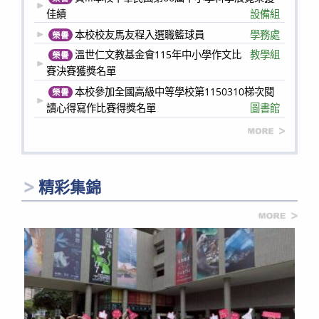
佳績
設備組
本校校友馬友程入選職籃球員
學務處
榮譽
溫世仁文教基金會115年中小學作文比
教學組
榮譽
賽決賽獲獎名單
本校參加全國高級中等學校第1150310梯次閱
榮譽
讀心得寫作比賽得獎名單
圖書館
more
精彩集錦
more