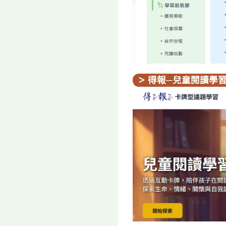
得報─兒童閱讀學