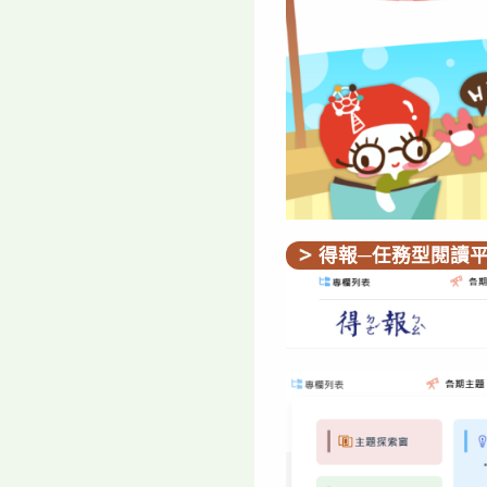
得報─任務型閱讀