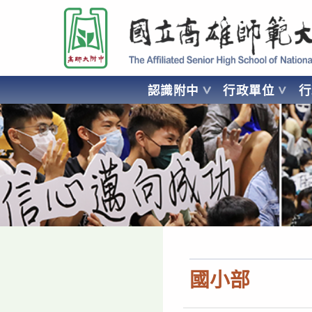
跳
國立高雄師範大學附屬高級中學 Affiliated Senior High School of National
轉
至
主
要
認識附中
行政單位
內
容
AFFILIATED SENIOR HIGH SCHOOL OF NATIONAL KA
國小部