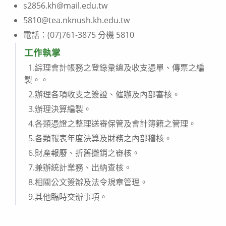
s2856.kh@mail.edu.tw
5810@tea.nknush.kh.edu.tw
電話：(07)761-3875 分機 5810
工作執掌
1.綜理會計帳務之登錄彙總及收支憑單、傳票之編
製。。
2.辦理各項收支之簽證、催辦及內部審核。
3.辦理決算編製。
4.各類憑證之整理送審保管及會計簿籍之管理。
5.各類報表年度決算及財務之內部稽核。
6.財產報廢、折舊攤銷之審核。
7.兼辦統計業務、出納查核。
8.相關公文簽辦及法令規章管理。
9.其他臨時交辦事項。