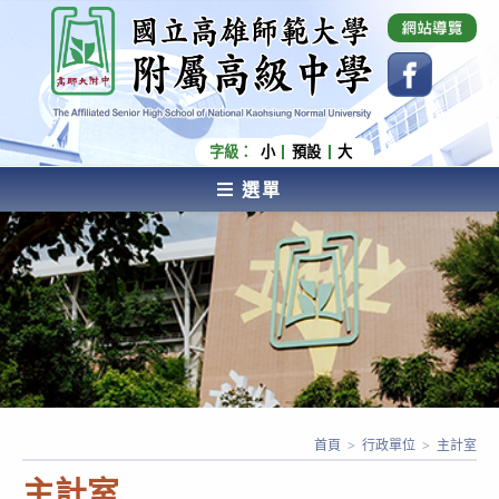
跳
國立高雄師範大學附屬高級中學 Affiliated Senior
High School of National Kaohsiung Normal
轉
University
至
主
要
內
字級：
小
預設
大
容
選單
AFFILIATED SENIOR HIGH SCHOOL OF NATIONAL
KAOHSIUNG NORMAL UNIVERSITY
首頁
>
行政單位
>
主計室
主計室