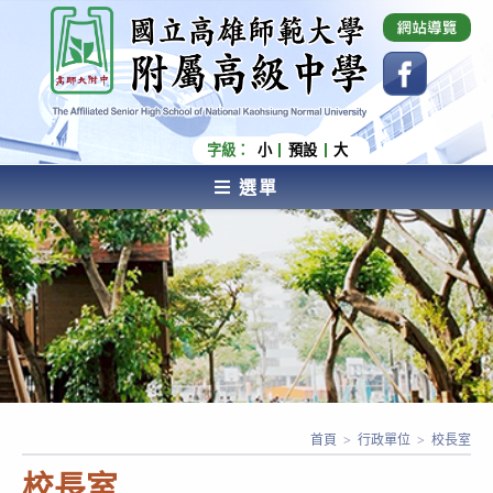
跳
國立高雄師範大學附屬高級中學 Affiliated Senior
High School of National Kaohsiung Normal
轉
University
至
主
要
內
字級：
小
預設
大
容
選單
AFFILIATED SENIOR HIGH SCHOOL OF NATIONAL
KAOHSIUNG NORMAL UNIVERSITY
首頁
>
行政單位
>
校長室
校長室