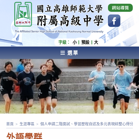
跳
國立高雄師範大學附屬高級中學 Affiliated Senior
High School of National Kaohsiung Normal
轉
University
至
主
要
內
字級：
小
預設
大
容
選單
AFFILIATED SENIOR HIGH SCHOOL OF NATIONAL
KAOHSIUNG NORMAL UNIVERSITY
首頁
>
生涯專區
>
個人申請二階面試、學習歷程自述及多元表現綜整心得分享
外語學群