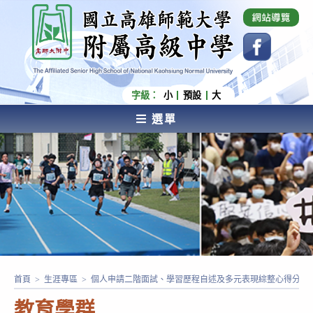
跳
國立高雄師範大學附屬高級中學 Affiliated Senior
High School of National Kaohsiung Normal
轉
University
至
主
要
內
字級：
小
預設
大
容
選單
AFFILIATED SENIOR HIGH SCHOOL OF NATIONAL
KAOHSIUNG NORMAL UNIVERSITY
首頁
>
生涯專區
>
個人申請二階面試、學習歷程自述及多元表現綜整心得分享
教育學群