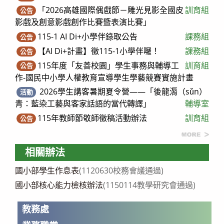
「2026高雄國際偶戲節－雕光見影全國皮
訓育組
公告
影戲及創意影戲創作比賽暨表演比賽」
115-1 AI Di+小學伴錄取公告
課務組
公告
【AI Di+計畫】徵115-1小學伴囉！
課務組
公告
115年度「友善校園」學生事務與輔導工
訓育組
公告
作-國民中小學人權教育宣導學生學藝競賽實施計畫
2026學生講客暑期夏令營——「後龍漘（sǔn）
活動
青：藍染工藝與客家話語的當代轉譯」
輔導室
115年教師節敬師徵稿活動辦法
訓育組
公告
more
相關辦法
國小部學生作息表
(1120630校務會議通過)
國小部核心能力檢核辦法
(1150114教學研究會通過)
教務處