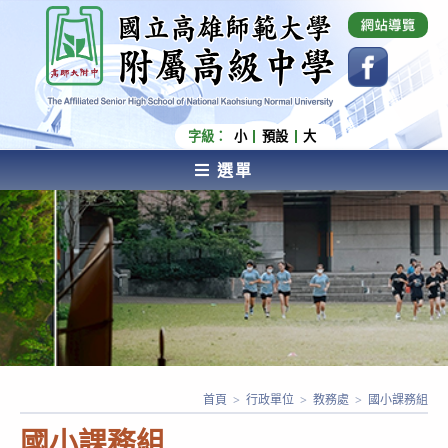
跳
國立高雄師範大學附屬高級中學 Affiliated Senior
High School of National Kaohsiung Normal
轉
University
至
主
要
內
字級：
小
預設
大
容
選單
AFFILIATED SENIOR HIGH SCHOOL OF NATIONAL
KAOHSIUNG NORMAL UNIVERSITY
首頁
>
行政單位
>
教務處
>
國小課務組
國小課務組