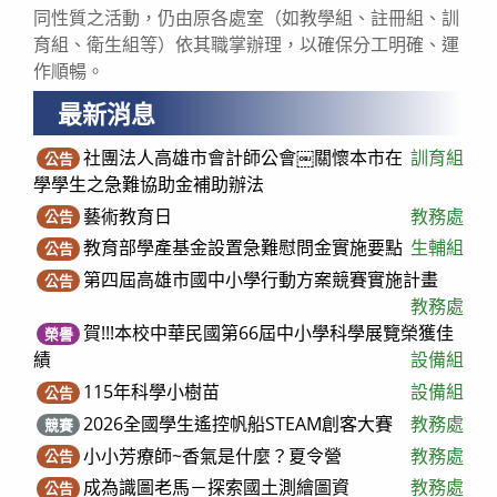
同性質之活動，仍由原各處室（如教學組、註冊組、訓
育組、衛生組等）依其職掌辦理，以確保分工明確、運
作順暢。
最新消息
社團法人高雄市會計師公會￼關懷本市在
訓育組
公告
學學生之急難協助金補助辦法
藝術教育日
教務處
公告
教育部學產基金設置急難慰問金實施要點
生輔組
公告
第四屆高雄市國中小學行動方案競賽實施計畫
公告
教務處
賀!!!本校中華民國第66屆中小學科學展覽榮獲佳
榮譽
績
設備組
115年科學小樹苗
設備組
公告
2026全國學生遙控帆船STEAM創客大賽
教務處
競賽
小小芳療師~香氣是什麼？夏令營
教務處
公告
成為識圖老馬－探索國土測繪圖資
教務處
公告