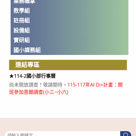
業務職掌
教學組
註冊組
設備組
實研組
國小課務組
連結專區
★
114-2國小部行事曆
尚未開放調查！敬請期待。
115-117年AI Di+計畫：開
班參加意願調查(小三~小六)
搜尋
搜