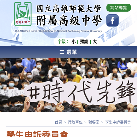
跳
國立高雄師範大學附屬高級中學 Affiliated Senior
High School of National Kaohsiung Normal
轉
University
至
主
要
內
字級：
小
預設
大
容
選單
AFFILIATED SENIOR HIGH SCHOOL OF NATIONAL
KAOHSIUNG NORMAL UNIVERSITY
首頁
>
行政單位
>
輔導室
>
學生申訴委員會
學生申訴委員會