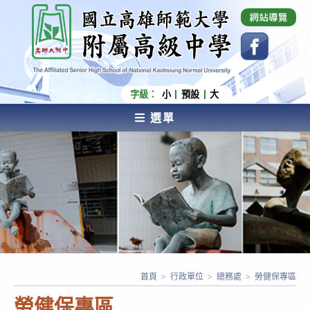
跳
國立高雄師範大學附屬高級中學 Affiliated Senior
High School of National Kaohsiung Normal
轉
University
至
主
要
內
字級：
小
預設
大
容
選單
AFFILIATED SENIOR HIGH SCHOOL OF NATIONAL
KAOHSIUNG NORMAL UNIVERSITY
首頁
>
行政單位
>
總務處
>
勞健保專區
勞健保專區