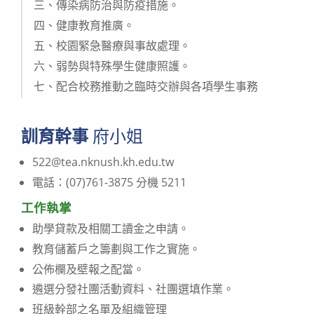
三、傳染病防治與防疫措施。
四、健康教育推廣。
五、校園緊急醫療與事故處理。
六、弱勢與特殊學生健康照護。
七、配合校務推動之臨時交辦與各項學生事務
訓育幹事
府小姐
522@tea.nknush.kh.edu.tw
電話：(07)761-3875 分機 5211
工作執掌
助學貸款及相關工讀金之申請。
教育儲蓄戶之籌劃與工作之實施。
公佈欄及壁報之配當。
遴選分發社團活動資料、社團選填作業。
班級幹部之名單及組織管理