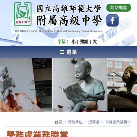
跳
國立高雄師範大學附屬高級中學 Affiliated Senior
High School of National Kaohsiung Normal
轉
University
至
主
要
內
字級：
小
預設
大
容
選單
AFFILIATED SENIOR HIGH SCHOOL OF NATIONAL
KAOHSIUNG NORMAL UNIVERSITY
首頁
>
行政單位
>
總務處
>
學務處業務職掌
學務處業務職掌