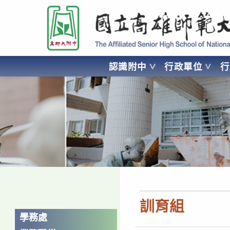
跳
國立高雄師範大學附屬高級中學 Affiliated Senior High School of National
轉
至
主
要
認識附中
行政單位
內
容
AFFILIATED SENIOR HIGH SCHOOL OF NATIONAL KA
訓育組
學務處