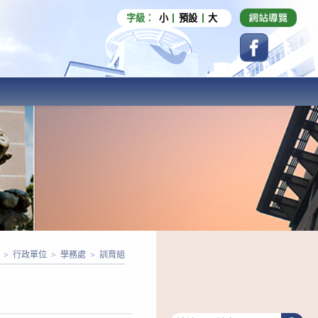
字級：
小
預設
大
>
行政單位
>
學務處
>
訓育組
搜尋
搜