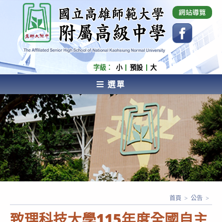
跳
國立高雄師範大學附屬高級中學 Affiliated Senior
High School of National Kaohsiung Normal
轉
University
至
主
要
內
字級：
小
預設
大
容
選單
AFFILIATED SENIOR HIGH SCHOOL OF NATIONAL
KAOHSIUNG NORMAL UNIVERSITY
首頁
>
公告
>
致理科技大學115年度全國自主