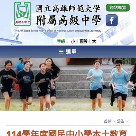
跳
國立高雄師範大學附屬高級中學 Affiliated Senior
High School of National Kaohsiung Normal
轉
University
至
主
要
內
字級：
小
預設
大
容
選單
AFFILIATED SENIOR HIGH SCHOOL OF NATIONAL
KAOHSIUNG NORMAL UNIVERSITY
首頁
>
公告
>
114學年度國民中小學本土教育