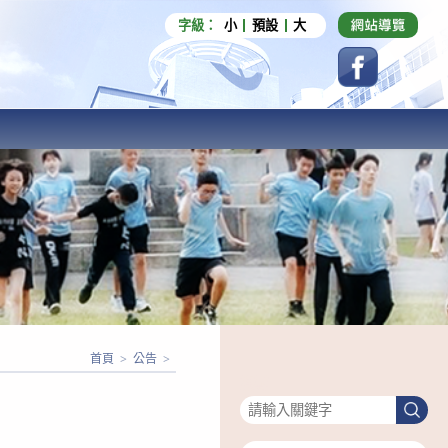
字級：
小
預設
大
首頁
>
公告
>
搜尋
」
搜
尋