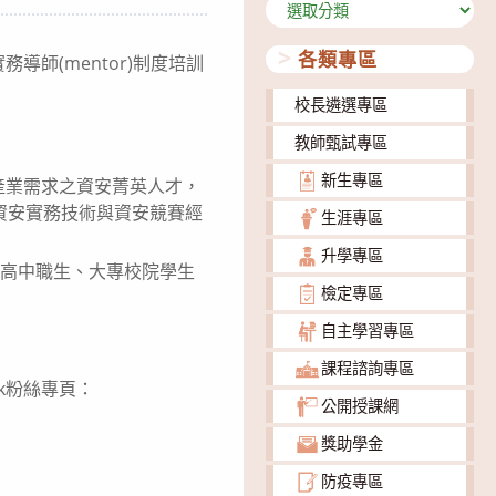
分
類
各類專區
導師(mentor)制度培訓
校長遴選專區
教師甄試專區
新生專區
產業需求之資安菁英人才，
授資安實務技術與資安競賽經
生涯專區
升學專區
籍之高中職生、大專校院學生
檢定專區
自主學習專區
課程諮詢專區
ook粉絲專頁：
公開授課網
獎助學金
防疫專區