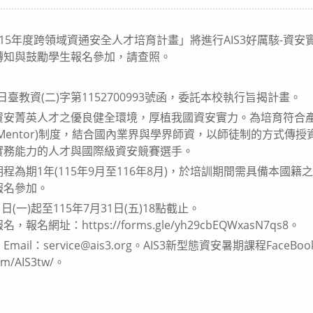
category:
5年度跨領域資通安全人才培育計畫」將進行AIS3好厲駭-資安實務
轉知與鼓勵學生報名參加，請查照。
日臺教資(二)字第1152700993號函，委託本校執行旨揭計畫。
資安菁英人才之優良健全環境，厚植我國資安實力。為培育符合
Mentor)制度，結合國內業界與學界師資，以師徒制的方式傳
實務能力的人才與國際級資安競賽選手。
期程為期1年(115年9月至116年8月)，於培訓期間需具備本國
報名參加。
日(一)起至115年7月31日(五)18點截止。
網址：https://forms.gle/yh29cbEQWxasN7qs8。
il：service@ais3.org。AIS3新型態資安暑期課程FaceB
com/AIS3tw/。