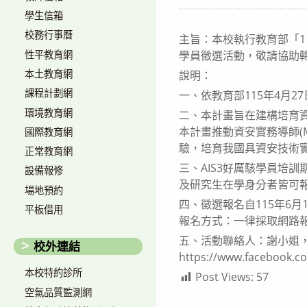
author:
published:
學生信箱
校務行事曆
主旨：本校執行教育部「11
性平教育網
學員徵選活動，敬請協助
本土教育網
說明：
課程計劃網
一、依教育部115年4月27
環境教育網
二、本計畫旨在建構培育
本計畫推動資安實務導師(
國際教育網
驗，培育我國具資安技術
正常教育網
三、AIS3好厲駭學員培訓
設備報修
及研究生在學身分者皆可
場地預約
四、徵選報名自115年6月1
平板借用
報名方式：一律採取網路報名，報名
五、活動聯絡人：謝小姐，Ema
校外連結
https://www.facebook.
本校特約診所
Post Views:
57
空氣品質監測網