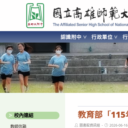
跳
國立高雄師範大學附屬高級中學 Affiliated Senior High School of National
轉
至
主
要
認識附中
行政單位
內
容
AFFILIATED SENIOR HIGH SCHOOL OF NATIONAL KA
教育部「11
校內連結
Post
Post
圖書館資訊組
2026-06-16
教師信箱