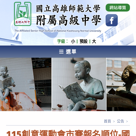
跳
國立高雄師範大學附屬高級中學 Affiliated Senior
High School of National Kaohsiung Normal
轉
University
至
主
要
內
字級：
小
預設
大
容
選單
AFFILIATED SENIOR HIGH SCHOOL OF NATIONAL
KAOHSIUNG NORMAL UNIVERSITY
首頁
>
公告
>
115創意運動會市賽報名順位-國