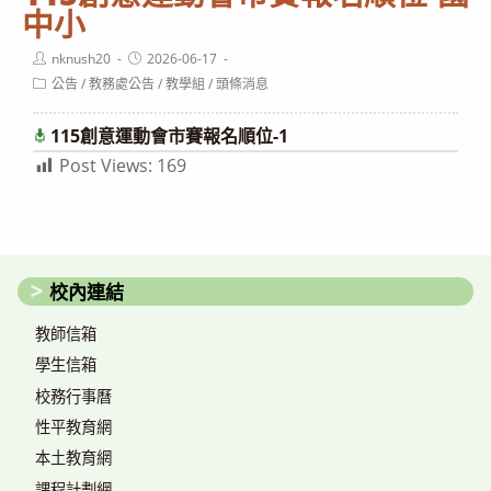
中小
Post
Post
nknush20
2026-06-17
author:
published:
Post
公告
/
教務處公告
/
教學組
/
頭條消息
category:
115創意運動會市賽報名順位-1
下載
Post Views:
169
校內連結
教師信箱
學生信箱
校務行事曆
性平教育網
本土教育網
課程計劃網