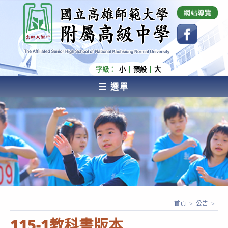
跳
國立高雄師範大學附屬高級中學 Affiliated Senior
High School of National Kaohsiung Normal
轉
University
至
主
要
內
字級：
小
預設
大
容
選單
AFFILIATED SENIOR HIGH SCHOOL OF NATIONAL
KAOHSIUNG NORMAL UNIVERSITY
首頁
>
公告
>
115-1教科書版本